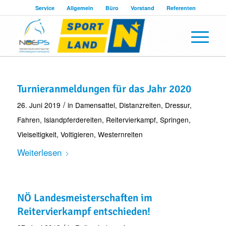
Service
Allgemein
Büro
Vorstand
Referenten
Turnieranmeldungen für das Jahr 2020
/
26. Juni 2019
in
Damensattel
,
Distanzreiten
,
Dressur
,
Fahren
,
Islandpferdereiten
,
Reitervierkampf
,
Springen
,
Vielseitigkeit
,
Voltigieren
,
Westernreiten
Weiterlesen
NÖ Landesmeisterschaften im
Reitervierkampf entschieden!