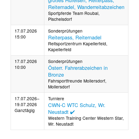
großes Hufeisen, Reiterpass,
Reiternadel, Wanderreitabzeichen
Sportpferde Team Roubal,
Pischelsdorf
17.07.2026
Sonderprüfungen
15:00
Reiterpass, Reiternadel
Reitsportzentrum Kapellerfeld,
Kapellerfeld
17.07.2026
Sonderprüfungen
10:00
Österr. Fahrerabzeichen in
Bronze
Fahrsportfreunde Mollersdorf,
Mollersdorf
17.07.2026–
Turniere
19.07.2026
CWN-C WTC Schulz, Wr.
Ganztägig
Neustadt ✔️
Western Training Center Western Star,
Wr. Neustadt