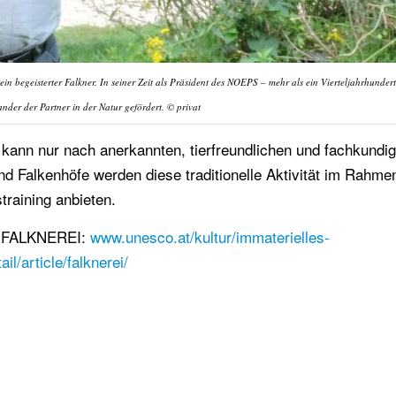
in begeisterter Falkner. In seiner Zeit als Präsident des NOEPS – mehr als ein Vierteljahrhundert
nder der Partner in der Natur gefördert. © privat
ann nur nach anerkannten, tierfreundlichen und fachkundi
d Falkenhöfe werden diese traditionelle Aktivität im Rahme
training anbieten.
be FALKNEREI:
www.unesco.at/kultur/immaterielles-
il/article/falknerei/