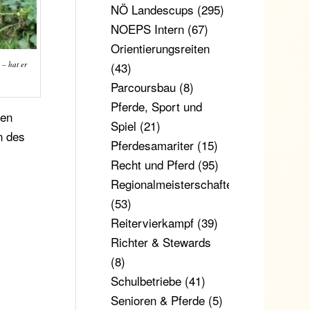
NÖ Landescups
(295)
NOEPS Intern
(67)
Orientierungsreiten
 – hat er
(43)
Parcoursbau
(8)
Pferde, Sport und
gen
Spiel
(21)
n des
Pferdesamariter
(15)
Recht und Pferd
(95)
Regionalmeisterschaften
(53)
Reitervierkampf
(39)
Richter & Stewards
(8)
Schulbetriebe
(41)
Senioren & Pferde
(5)