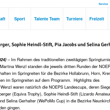
Service
aft
Sport
Talente Team
Turniere
Freizeit
rger, Sophie Heindl-Stift, Pia Jacobs und Selina Ger
– Im Rahmen des traditionellen zweitägigen Springturni
024)
i Martina Wenzl standen die jeweils dritten Runden der NOE
ften im Springreiten für die Bezirke Hollabrunn, Horn, Kr
ten im Springreiten auf dem Programm. Highlights des
 Wenzl waren natürlich die NOEPS Landescups, deren Siege
erger (Equiva Trophy), Sophie Heindl-Stift (Lizardo Amateu
nd Selina Gerhalter (WePoMo Cup) in die Bezirke Neunkirc
den gingen.