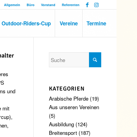
Allgemein
Büro
Vorstand
Referenten
Outdoor-Riders-Cup
Vereine
Termine
halter
eres
PS
KATEGORIEN
ems und
Arabische Pferde
(19)
Aus unseren Vereinen
 mit
(5)
rcup),
Ausbildung
(124)
hen,
Breitensport
(187)