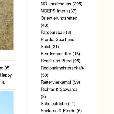
NÖ Landescups
(295)
NOEPS Intern
(67)
Orientierungsreiten
(43)
Parcoursbau
(8)
Pferde, Sport und
Spiel
(21)
Pferdesamariter
(15)
Recht und Pferd
(95)
Regionalmeisterschaften
nd 95
(53)
e Happy
Reitervierkampf
(39)
,4.
Richter & Stewards
(8)
Schulbetriebe
(41)
Senioren & Pferde
(5)