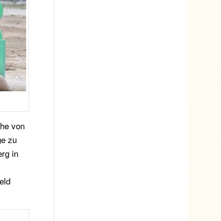
öhe von
ge zu
rg in
eld