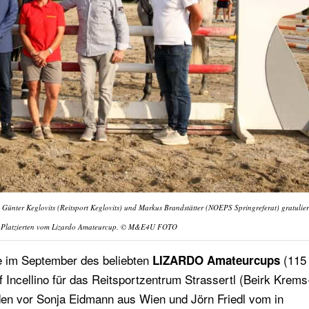
), Günter Keglovits (Reitsport Keglovits) und Markus Brandstätter (NOEPS Springreferat) gratulier
n Platzierten vom Lizardo Amateurcup. © M&E4U FOTO
le im September des beliebten
(115
LIZARDO Amateurcups
f Incellino für das Reitsportzentrum Strassertl (Beirk Krem
nden vor Sonja Eidmann aus Wien und Jörn Friedl vom in