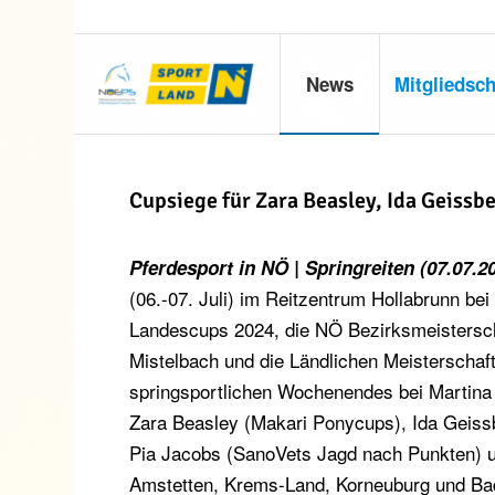
News
Mitgliedsch
Cupsiege für Zara Beasley, Ida Geissbe
Pferdesport in NÖ | Springreiten (07.07.2
(06.-07. Juli) im Reitzentrum Hollabrunn be
Landescups 2024, die NÖ Bezirksmeisterscha
Mistelbach und die Ländlichen Meisterschaf
springsportlichen Wochenendes bei Martina
Zara Beasley (Makari Ponycups), Ida Geissb
Pia Jacobs (SanoVets Jagd nach Punkten) u
Amstetten, Krems-Land, Korneuburg und Ba