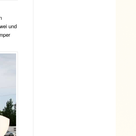
n
zwei und
emper