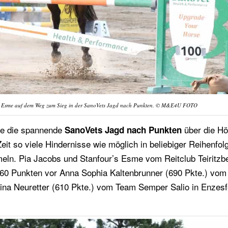
r’s Esme auf dem Weg zum Sieg in der SanoVets Jagd nach Punkten. © M&E4U FOTO
ete die spannende
über die H
SanoVets Jagd nach Punkten
eit so viele Hindernisse wie möglich in beliebiger Reihenfol
ln. Pia Jacobs und Stanfour’s Esme vom Reitclub Teiritzbe
760 Punkten vor Anna Sophia Kaltenbrunner (690 Pkte.) vom
dina Neuretter (610 Pkte.) vom Team Semper Salio in Enzesf