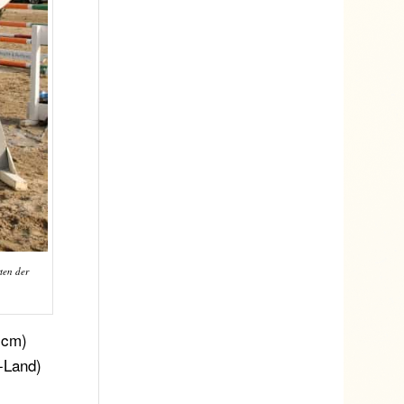
ten der
 cm)
s-Land)