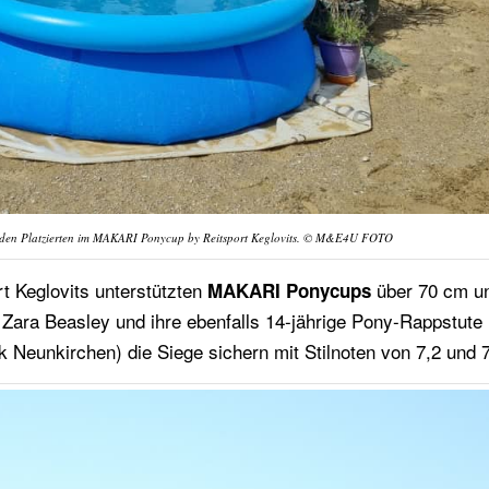
nd den Platzierten im MAKARI Ponycup by Reitsport Keglovits. © M&E4U FOTO
t Keglovits unterstützten
über 70 cm u
MAKARI Ponycups
Zara Beasley und ihre ebenfalls 14-jährige Pony-Rappstut
 Neunkirchen) die Siege sichern mit Stilnoten von 7,2 und 7