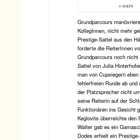
© NOEPS
Grundparcours manövrieren 
KollegInnen, nicht mehr g
Prestige-Sattel aus den H
forderte die ReiterInnen v
Grundparcours noch nicht 
Sattel von Julia Hinterhof
man von Cupsiegern eben 
fehlerfreien Runde ab und 
der Platzsprecher nicht u
seine Reiterin auf der Sc
Funktionären ins Gesicht 
Keglovits überreichte den S
Walter gab es ein Gamasche
Dodes erhielt ein Prestige