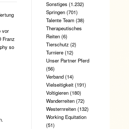
Sonstiges
(1.232)
Springen
(701)
Wertung
Talente Team
(38)
Therapeutisches
 vor
Reiten
(6)
Ö Franz
Tierschutz
(2)
ophy so
Turniere
(12)
Unser Partner Pferd
(56)
Verband
(14)
Vielseitigkeit
(191)
Voltigieren
(180)
Wanderreiten
(72)
Westernreiten
(132)
Working Equitation
n.
(51)