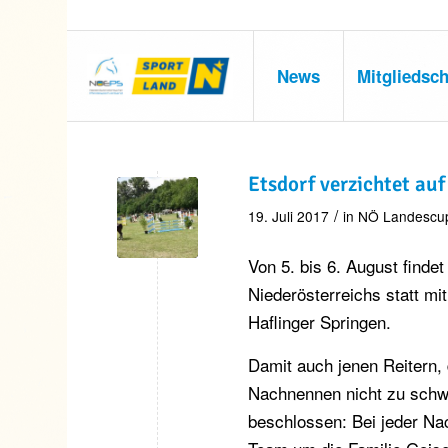
News
Mitgliedsch
Etsdorf verzichtet au
/
19. Juli 2017
in
NÖ Landescu
Von 5. bis 6. August finde
Niederösterreichs statt m
Haflinger Springen.
Damit auch jenen Reitern,
Nachnennen nicht zu schwer 
beschlossen: Bei jeder Na