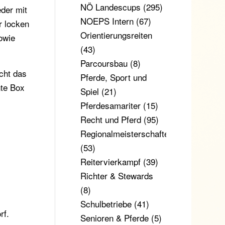
NÖ Landescups
(295)
eder mit
NOEPS Intern
(67)
r locken
Orientierungsreiten
owie
(43)
Parcoursbau
(8)
cht das
Pferde, Sport und
nte Box
Spiel
(21)
Pferdesamariter
(15)
Recht und Pferd
(95)
Regionalmeisterschaften
(53)
Reitervierkampf
(39)
Richter & Stewards
(8)
Schulbetriebe
(41)
rf.
Senioren & Pferde
(5)