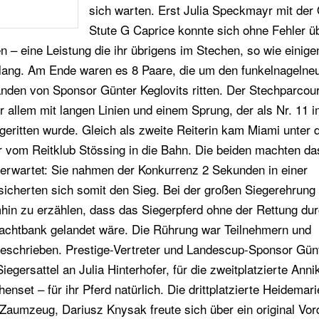
sich warten. Erst Julia Speckmayr mit de
Stute G Caprice konnte sich ohne Fehler ü
– eine Leistung die ihr übrigens im Stechen, so wie einige
elang. Am Ende waren es 8 Paare, die um den funkelnagelne
änden von Sponsor Günter Keglovits ritten. Der Stechparcou
or allem mit langen Linien und einem Sprung, der als Nr. 11 
geritten wurde. Gleich als zweite Reiterin kam Miami unter
er vom Reitklub Stössing in die Bahn. Die beiden machten d
erwartet: Sie nahmen der Konkurrenz 2 Sekunden in einer
sicherten sich somit den Sieg. Bei der großen Siegerehrung
mhin zu erzählen, dass das Siegerpferd ohne der Rettung du
hlachtbank gelandet wäre. Die Rührung war Teilnehmern und
geschrieben. Prestige-Vertreter und Landescup-Sponsor Gün
iegersattel an Julia Hinterhofer, für die zweitplatzierte Anni
nset – für ihr Pferd natürlich. Die drittplatzierte Heidemari
-Zaumzeug, Dariusz Knysak freute sich über ein original Vo