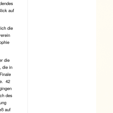
adendes
lick auf
ich die
erein
ophie
r die
 die in
Finale
e. 42
 gingen
sch des
fung
ieß auf