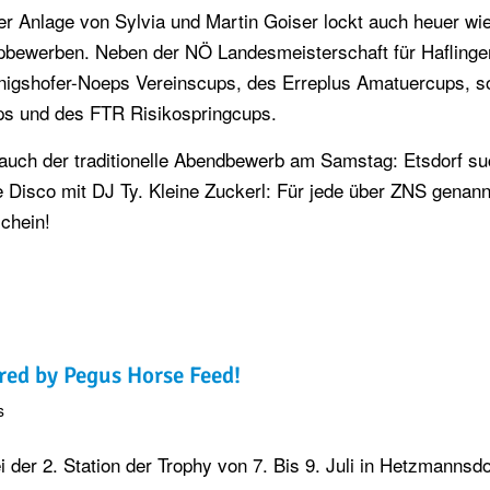
der Anlage von Sylvia und Martin Goiser lockt auch heuer wi
opbewerben. Neben der NÖ Landesmeisterschaft für Haflinge
igshofer-Noeps Vereinscups, des Erreplus Amatuercups, s
ups und des FTR Risikospringcups.
uch der traditionelle Abendbewerb am Samstag: Etsdorf su
e Disco mit DJ Ty. Kleine Zuckerl: Für jede über ZNS genan
schein!
ed by Pegus Horse Feed!
s
 der 2. Station der Trophy von 7. Bis 9. Juli in Hetzmannsdo