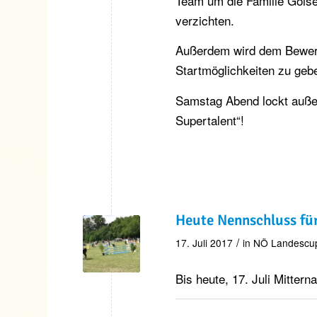
Team um die Familie Goise
verzichten.
Außerdem wird dem Bewerb
Startmöglichkeiten zu geb
Samstag Abend lockt auße
Supertalent“!
Heute Nennschluss für
/
17. Juli 2017
in
NÖ Landescu
Bis heute, 17. Juli Mitter