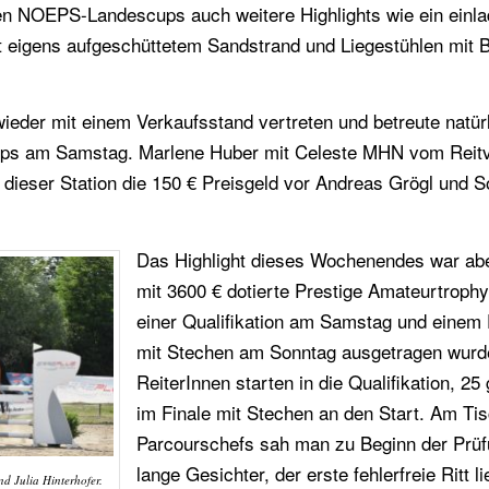
ten NOEPS-Landescups auch weitere Highlights wie ein einl
it eigens aufgeschüttetem Sandstrand und Liegestühlen mit B
eder mit einem Verkaufsstand vertreten und betreute natürl
cups am Samstag. Marlene Huber mit Celeste MHN vom Reitv
 dieser Station die 150 € Preisgeld vor Andreas Grögl und S
Das Highlight dieses Wochenendes war abe
mit 3600 € dotierte Prestige Amateurtrophy,
einer Qualifikation am Samstag und einem 
mit Stechen am Sonntag ausgetragen wurd
ReiterInnen starten in die Qualifikation, 25
im Finale mit Stechen an den Start. Am Ti
Parcourschefs sah man zu Beginn der Prü
lange Gesichter, der erste fehlerfreie Ritt l
d Julia Hinterhofer.