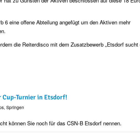
r hat zu Gunsten der Aktiven beschlossen auf diese 18 Eur
 6 eine offene Abteilung angefügt um den Aktiven mehr
en.
rdem die Reiterdisco mit dem Zusatzbewerb „Etsdorf sucht
 Cup-Turnier in Etsdorf!
ps
,
Springen
nacht können Sie noch für das CSN-B Etsdorf nennen.