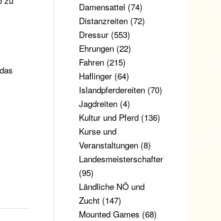
o zu
Damensattel
(74)
Distanzreiten
(72)
Dressur
(553)
Ehrungen
(22)
Fahren
(215)
 das
Haflinger
(64)
Islandpferdereiten
(70)
Jagdreiten
(4)
Kultur und Pferd
(136)
Kurse und
Veranstaltungen
(8)
Landesmeisterschaften
(95)
Ländliche NÖ und
Zucht
(147)
Mounted Games
(68)