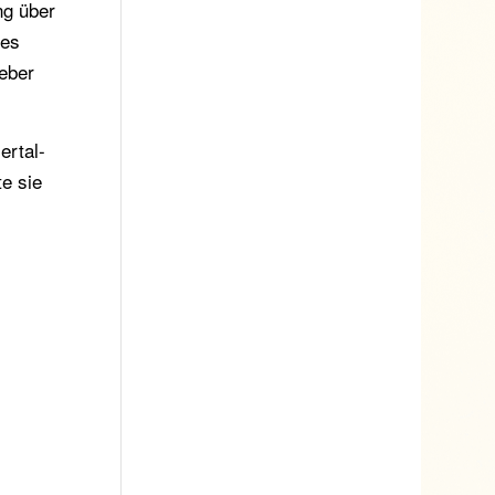
ng über
des
eber
ertal-
te sie