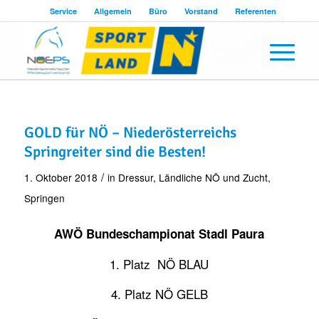
Service
Allgemein
Büro
Vorstand
Referenten
GOLD für NÖ – Niederösterreichs
Springreiter sind die Besten!
/
1. Oktober 2018
in
Dressur
,
Ländliche NÖ und Zucht
,
Springen
AWÖ Bundeschampionat Stadl Paura
1. Platz NÖ BLAU
4. Platz NÖ GELB