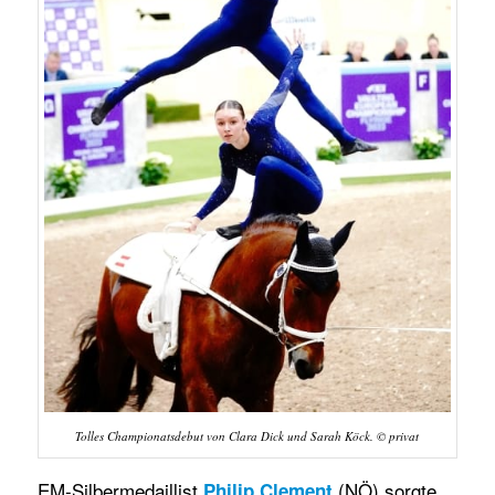
Tolles Championatsdebut von Clara Dick und Sarah Köck. © privat
EM-Silbermedaillist
(NÖ) sorgte
Philip Clement