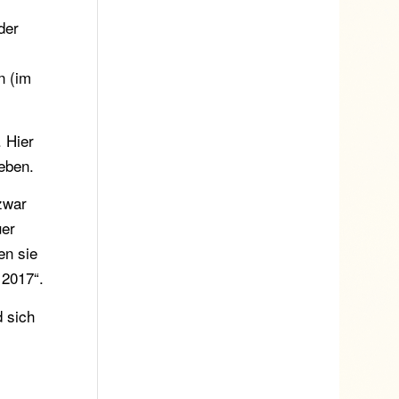
i
der
n (im
. Hier
eben.
zwar
uer
en sie
 2017“.
d sich