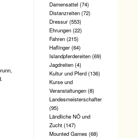
Damensattel
(74)
Distanzreiten
(72)
Dressur
(553)
Ehrungen
(22)
Fahren
(215)
Haflinger
(64)
Islandpferdereiten
(69)
Jagdreiten
(4)
brunn,
Kultur und Pferd
(136)
d.
Kurse und
Veranstaltungen
(8)
Landesmeisterschaften
(95)
Ländliche NÖ und
Zucht
(147)
Mounted Games
(68)