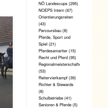
NÖ Landescups
(295)
NOEPS Intern
(67)
Orientierungsreiten
(43)
Parcoursbau
(8)
Pferde, Sport und
Spiel
(21)
Pferdesamariter
(15)
Recht und Pferd
(95)
Regionalmeisterschaften
(53)
Reitervierkampf
(39)
Richter & Stewards
(8)
Schulbetriebe
(41)
Senioren & Pferde
(5)