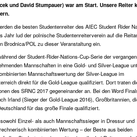
acek und David Stumpauer) war am Start. Unsere Reiter 
hern.
 werden die besten Studentenreiter des AIEC Student Rider N
 Jahr lud der polnische Studentenreiterverein auf die Reita
n Brodnica/POL zu dieser Veranstaltung ein.
während der Student-Rider-Nations-Cup-Serie der vergange
ehmenden Mannschaften in eine Gold- und Silver-League unte
ombinierten Mannschaftswertung der Silver-League im
reich direkt für die Gold-League qualifiziert. Dort traten di
ionen des SRNC 2017 gegeneinander an. Bei den Word Final
ch Irland (Sieger der Gold-League 2016), Großbritannien, di
eutschland für das große Finale qualifiziert.
sowohl Einzel- als auch Mannschaftssieger in Dressur und
r rechnerisch kombinierten Wertung – der Beste aus beiden