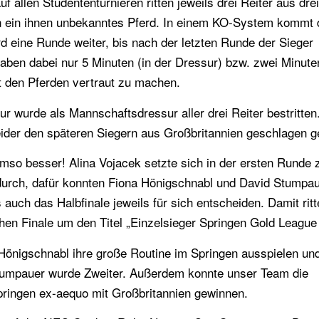
uf allen Studententurnieren ritten jeweils drei Reiter aus dre
n ein ihnen unbekanntes Pferd. In einem KO-System kommt 
erd eine Runde weiter, bis nach der letzten Runde der Sieger
haben dabei nur 5 Minuten (in der Dressur) bzw. zwei Minute
t den Pferden vertraut zu machen.
r wurde als Mannschaftsdressur aller drei Reiter bestritten
ider den späteren Siegern aus Großbritannien geschlagen g
umso besser! Alina Vojacek setzte sich in der ersten Runde 
durch, dafür konnten Fiona Hönigschnabl und David Stumpa
 auch das Halbfinale jeweils für sich entscheiden. Damit ritt
chen Finale um den Titel „Einzelsieger Springen Gold League
 Hönigschnabl ihre große Routine im Springen ausspielen un
Stumpauer wurde Zweiter. Außerdem konnte unser Team die
ringen ex-aequo mit Großbritannien gewinnen.