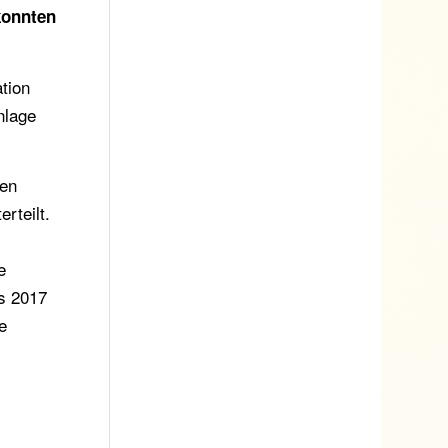
konnten
ation
nlage
nen
rteilt.
e
s 2017
e