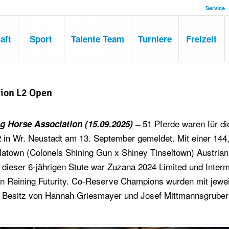
Service
aft
Sport
Talente Team
Turniere
Freizeit
ion L2 Open
51 Pferde waren für di
g Horse Association (15.09.2025) –
2 in Wr. Neustadt am 13. September gemeldet. Mit einer 144
town (Colonels Shining Gun x Shiney Tinseltown) Austrian
 dieser 6-jährigen Stute war Zuzana 2024 Limited und Inter
 Reining Futurity. Co-Reserve Champions wurden mit jewei
im Besitz von Hannah Griesmayer und Josef Mittmannsgruber