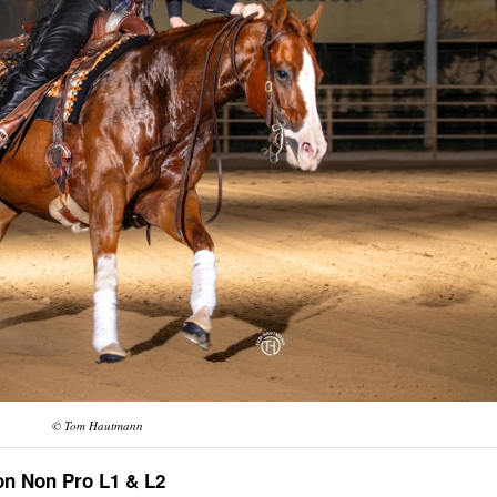
© Tom Hautmann
on Non Pro L1 & L2