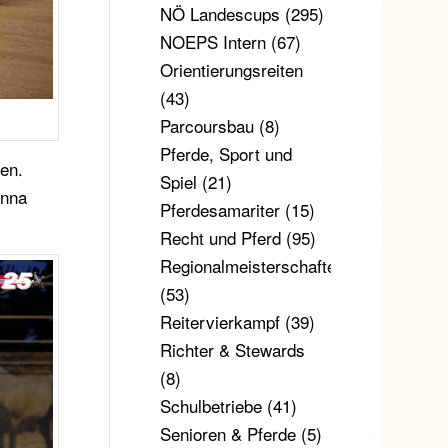
NÖ Landescups
(295)
NOEPS Intern
(67)
Orientierungsreiten
(43)
Parcoursbau
(8)
Pferde, Sport und
men.
Spiel
(21)
Anna
Pferdesamariter
(15)
Recht und Pferd
(95)
Regionalmeisterschaften
(53)
Reitervierkampf
(39)
Richter & Stewards
(8)
Schulbetriebe
(41)
Senioren & Pferde
(5)