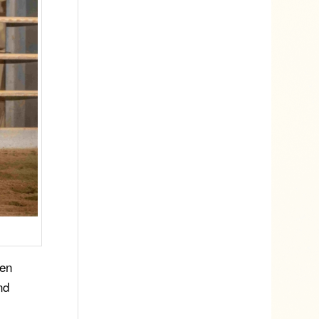
ten
nd