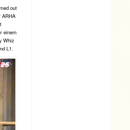
omed out
er ARHA
t
ur einem
y Whiz
nd L1.