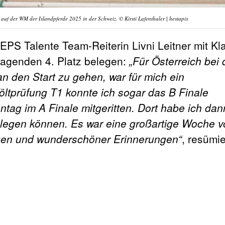
i auf der WM der Islandpferde 2025 in der Schweiz. © Kirsti Lafenthaler | hestapix
PS Talente Team-Reiterin Livni Leitner mit Kl
rragenden 4. Platz belegen:
„Für Österreich bei 
n den Start zu gehen, war für mich ein
Töltprüfung T1 konnte ich sogar das B Finale
tag im A Finale mitgeritten. Dort habe ich dan
elegen können. Es war eine großartige Woche vo
ngen und wunderschöner Erinnerungen“
, resümie