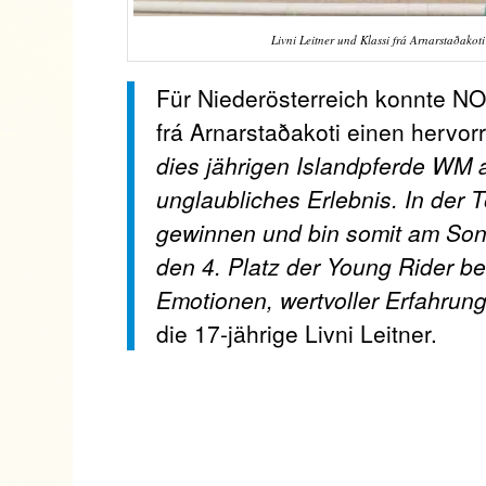
Livni Leitner und Klassi frá Arnarstaðakot
Für Niederösterreich konnte NOE
frá Arnarstaðakoti einen hervo
dies jährigen Islandpferde WM a
unglaubliches Erlebnis. In der 
gewinnen und bin somit am Sonn
den 4. Platz der Young Rider b
Emotionen, wertvoller Erfahru
die 17-jährige Livni Leitner.