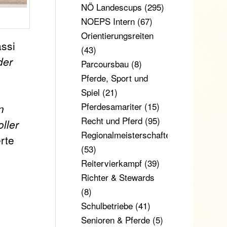
NÖ Landescups
(295)
NOEPS Intern
(67)
Orientierungsreiten
assi
(43)
der
Parcoursbau
(8)
Pferde, Sport und
Spiel
(21)
Pferdesamariter
(15)
n
Recht und Pferd
(95)
ller
Regionalmeisterschaften
rte
(53)
Reitervierkampf
(39)
Richter & Stewards
(8)
Schulbetriebe
(41)
Senioren & Pferde
(5)