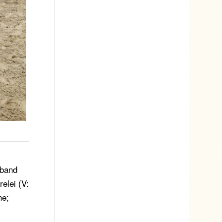
h
rband
elei (V:
he;