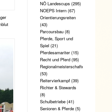
NÖ Landescups
(295)
NOEPS Intern
(67)
nger
Orientierungsreiten
mblut
(43)
Parcoursbau
(8)
Pferde, Sport und
Spiel
(21)
Pferdesamariter
(15)
Recht und Pferd
(95)
Regionalmeisterschaften
(53)
Reitervierkampf
(39)
Richter & Stewards
(8)
Schulbetriebe
(41)
Senioren & Pferde
(5)