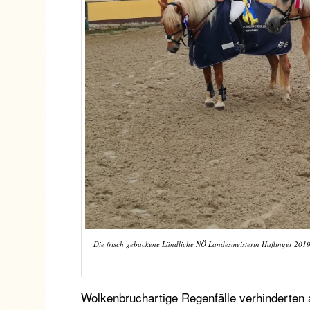
Die frisch gebackene Ländliche NÖ Landesmeisterin Haflinger 2019,
Wolkenbruchartige Regenfälle verhinderten 