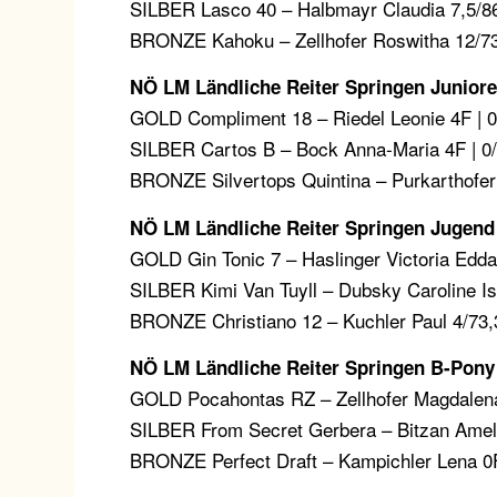
SILBER Lasco 40 – Halbmayr Claudia 7,5/8
BRONZE Kahoku – Zellhofer Roswitha 12/7
NÖ LM Ländliche Reiter Springen Junior
GOLD Compliment 18 – Riedel Leonie 4F | 0
SILBER Cartos B – Bock Anna-Maria 4F | 0
BRONZE Silvertops Quintina – Purkarthofer 
NÖ LM Ländliche Reiter Springen Jugend
GOLD Gin Tonic 7 – Haslinger Victoria Edda
SILBER Kimi Van Tuyll – Dubsky Caroline Is
BRONZE Christiano 12 – Kuchler Paul 4/73,
NÖ LM Ländliche Reiter Springen B-Pony
GOLD Pocahontas RZ – Zellhofer Magdalena
SILBER From Secret Gerbera – Bitzan Ameli
BRONZE Perfect Draft – Kampichler Lena 0F