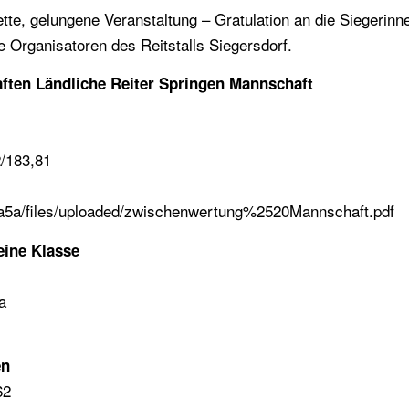
ette, gelungene Veranstaltung – Gratulation an die Siegerinn
e Organisatoren des Reitstalls Siegersdorf.
ften Ländliche Reiter Springen Mannschaft
/183,81
a5a/files/uploaded/zwischenwertung%2520Mannschaft.pdf
eine Klasse
a
en
62