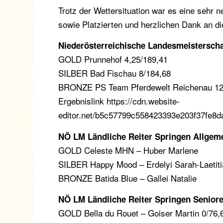
Trotz der Wettersituation war es eine sehr n
sowie Platzierten und herzlichen Dank an di
Niederösterreichische Landesmeisterscha
GOLD Prunnehof 4,25/189,41
SILBER Bad Fischau 8/184,68
BRONZE PS Team Pferdewelt Reichenau 12
Ergebnislink https://cdn.website-
editor.net/b5c57799c558423393e203f37fe8d
NÖ LM Ländliche Reiter Springen Allgem
GOLD Celeste MHN – Huber Marlene
SILBER Happy Mood – Erdelyi Sarah-Laetiti
BRONZE Batida Blue – Gallei Natalie
NÖ LM Ländliche Reiter Springen Senior
GOLD Bella du Rouet – Goiser Martin 0/76,