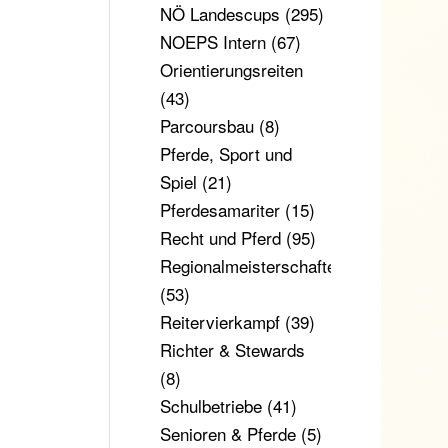
NÖ Landescups
(295)
NOEPS Intern
(67)
Orientierungsreiten
(43)
Parcoursbau
(8)
Pferde, Sport und
Spiel
(21)
Pferdesamariter
(15)
Recht und Pferd
(95)
Regionalmeisterschaften
(53)
Reitervierkampf
(39)
Richter & Stewards
(8)
Schulbetriebe
(41)
Senioren & Pferde
(5)