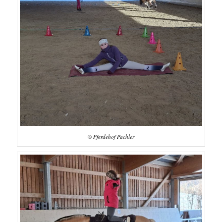
© Pferdehof Pachler