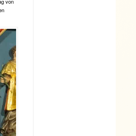
ag von
en