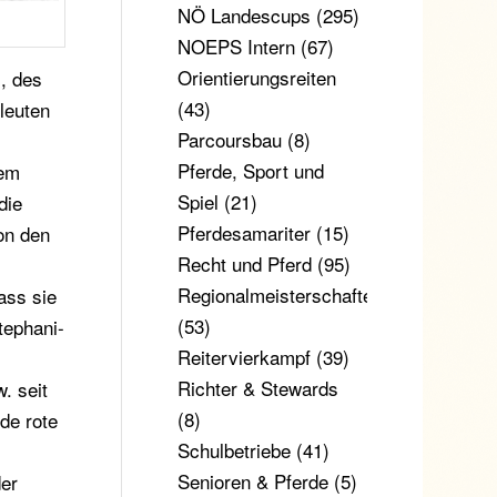
NÖ Landescups
(295)
NOEPS Intern
(67)
Orientierungsreiten
, des
(43)
leuten
Parcoursbau
(8)
Pferde, Sport und
nem
Spiel
(21)
die
Pferdesamariter
(15)
von den
Recht und Pferd
(95)
Regionalmeisterschaften
ass sie
(53)
tephani-
Reitervierkampf
(39)
Richter & Stewards
. seit
(8)
de rote
Schulbetriebe
(41)
Senioren & Pferde
(5)
der