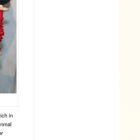
ich in
inmal
er