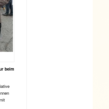
nur beim
iative
innen
mit