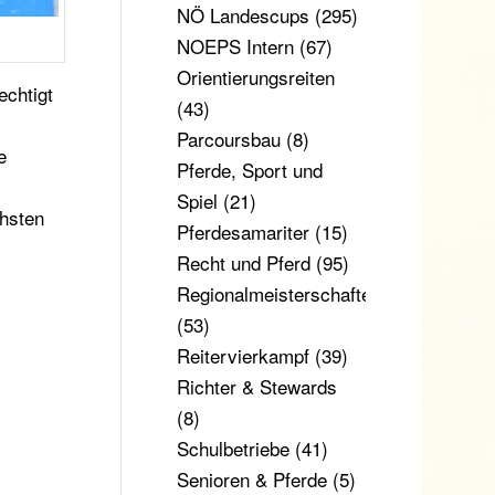
NÖ Landescups
(295)
NOEPS Intern
(67)
Orientierungsreiten
echtigt
(43)
Parcoursbau
(8)
e
Pferde, Sport und
Spiel
(21)
chsten
Pferdesamariter
(15)
Recht und Pferd
(95)
Regionalmeisterschaften
(53)
Reitervierkampf
(39)
Richter & Stewards
(8)
Schulbetriebe
(41)
Senioren & Pferde
(5)