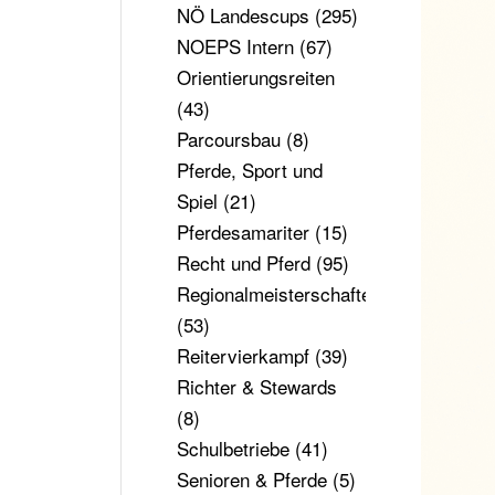
NÖ Landescups
(295)
NOEPS Intern
(67)
Orientierungsreiten
(43)
Parcoursbau
(8)
Pferde, Sport und
Spiel
(21)
Pferdesamariter
(15)
Recht und Pferd
(95)
Regionalmeisterschaften
(53)
Reitervierkampf
(39)
Richter & Stewards
(8)
Schulbetriebe
(41)
Senioren & Pferde
(5)