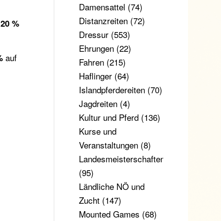
Damensattel
(74)
Distanzreiten
(72)
r
20 %
Dressur
(553)
Ehrungen
(22)
auf
%
Fahren
(215)
Haflinger
(64)
Islandpferdereiten
(70)
Jagdreiten
(4)
Kultur und Pferd
(136)
Kurse und
Veranstaltungen
(8)
Landesmeisterschaften
(95)
Ländliche NÖ und
Zucht
(147)
Mounted Games
(68)