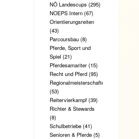
NÖ Landescups
(295)
NOEPS Intern
(67)
Orientierungsreiten
(43)
Parcoursbau
(8)
Pferde, Sport und
Spiel
(21)
Pferdesamariter
(15)
Recht und Pferd
(95)
Regionalmeisterschaften
(53)
Reitervierkampf
(39)
Richter & Stewards
(8)
Schulbetriebe
(41)
Senioren & Pferde
(5)