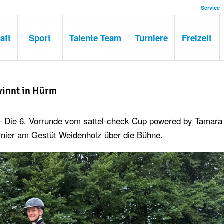
Service
aft
Sport
Talente Team
Turniere
Freizeit
winnt in Hürm
– Die 6. Vorrunde vom sattel-check Cup powered by Tamara
urnier am Gestüt Weidenholz über die Bühne.