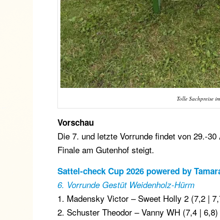
Tolle Sachpreise i
Vorschau
Die 7. und letzte Vorrunde findet von 29.-30
Finale am Gutenhof steigt.
Sattel-check Cup 2026 powered by Tamar
6. Vorrunde Gestüt Weidenholz-Hürm
1. Madensky Victor – Sweet Holly 2 (7,2 | 7,
2. Schuster Theodor – Vanny WH (7,4 | 6,8)