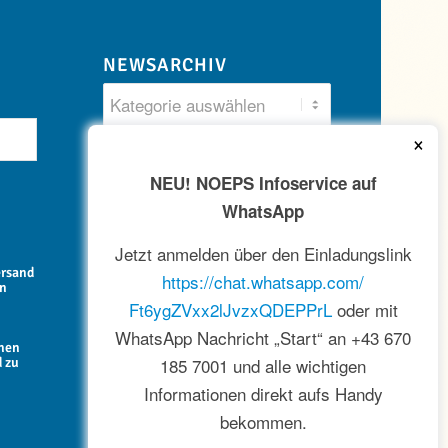
NEWSARCHIV
×
NEU! NOEPS Infoservice auf
WhatsApp
Jetzt anmelden über den Einladungslink
ersand
https://chat.whatsapp.com/
en
Ft6ygZVxx2lJvzxQDEPPrL
oder mit
WhatsApp Nachricht „Start“ an +43 670
onen
185 7001 und alle wichtigen
d zu
Informationen direkt aufs Handy
bekommen.