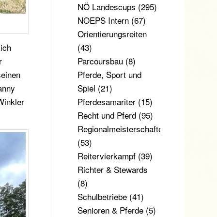
NÖ Landescups
(295)
NOEPS Intern
(67)
Orientierungsreiten
(43)
lich
Parcoursbau
(8)
r
Pferde, Sport und
seinen
Spiel
(21)
anny
Pferdesamariter
(15)
Winkler
Recht und Pferd
(95)
Regionalmeisterschaften
(53)
Reitervierkampf
(39)
Richter & Stewards
(8)
Schulbetriebe
(41)
Senioren & Pferde
(5)