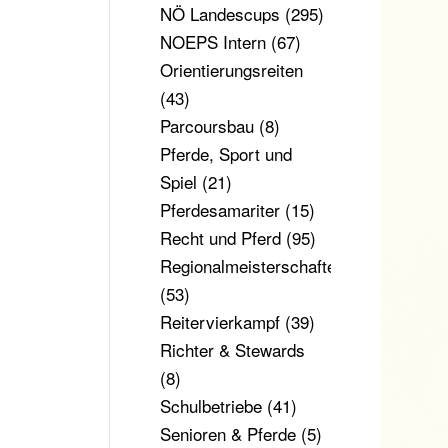
NÖ Landescups
(295)
NOEPS Intern
(67)
Orientierungsreiten
(43)
Parcoursbau
(8)
Pferde, Sport und
Spiel
(21)
Pferdesamariter
(15)
Recht und Pferd
(95)
Regionalmeisterschaften
(53)
Reitervierkampf
(39)
Richter & Stewards
(8)
Schulbetriebe
(41)
Senioren & Pferde
(5)