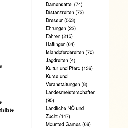
Damensattel
(74)
Distanzreiten
(72)
Dressur
(553)
Ehrungen
(22)
Fahren
(215)
Haflinger
(64)
Islandpferdereiten
(70)
Jagdreiten
(4)
e
Kultur und Pferd
(136)
Kurse und
Veranstaltungen
(8)
Landesmeisterschaften
(95)
e
Ländliche NÖ und
isliste
Zucht
(147)
Mounted Games
(68)