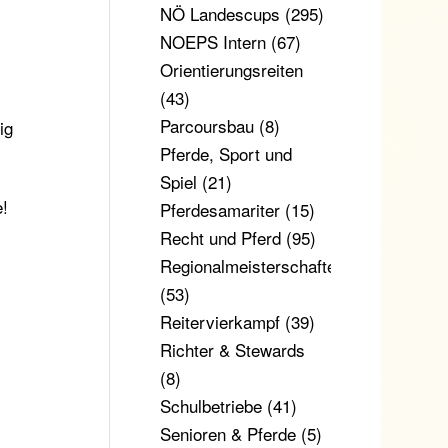
NÖ Landescups
(295)
NOEPS Intern
(67)
Orientierungsreiten
(43)
Parcoursbau
(8)
ig
Pferde, Sport und
Spiel
(21)
e!
Pferdesamariter
(15)
Recht und Pferd
(95)
Regionalmeisterschaften
(53)
Reitervierkampf
(39)
Richter & Stewards
(8)
Schulbetriebe
(41)
Senioren & Pferde
(5)