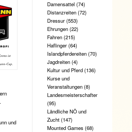
Damensattel
(74)
Distanzreiten
(72)
Dressur
(553)
Ehrungen
(22)
Fahren
(215)
Haflinger
(64)
Islandpferdereiten
(70)
rems ist
Jagdreiten
(4)
mann-Cup.
Kultur und Pferd
(136)
Kurse und
Veranstaltungen
(8)
ern
Landesmeisterschaften
.
(95)
Ländliche NÖ und
Zucht
(147)
runn und
Mounted Games
(68)
n