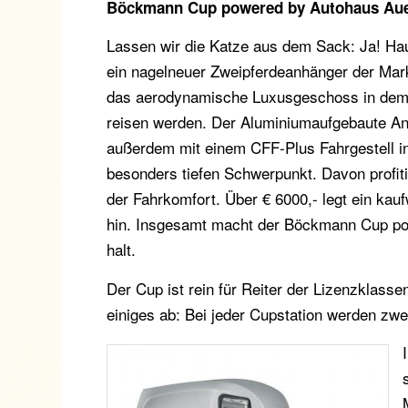
Böckmann Cup powered by Autohaus Au
Lassen wir die Katze aus dem Sack: Ja! Hau
ein nagelneuer Zweipferdeanhänger der Ma
das aerodynamische Luxusgeschoss in dem 
reisen werden. Der Aluminiumaufgebaute An
außerdem mit einem CFF-Plus Fahrgestell i
besonders tiefen Schwerpunkt. Davon profit
der Fahrkomfort. Über € 6000,- legt ein kauf
hin. Insgesamt macht der Böckmann Cup po
halt.
Der Cup ist rein für Reiter der Lizenzklas
einiges ab: Bei jeder Cupstation werden zw