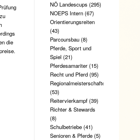
NÖ Landescups
(295)
Prüfung
NOEPS Intern
(67)
 zu
Orientierungsreiten
h
(43)
erdings
Parcoursbau
(8)
en die
Pferde, Sport und
preise.
Spiel
(21)
Pferdesamariter
(15)
Recht und Pferd
(95)
Regionalmeisterschaften
(53)
Reitervierkampf
(39)
Richter & Stewards
(8)
Schulbetriebe
(41)
Senioren & Pferde
(5)