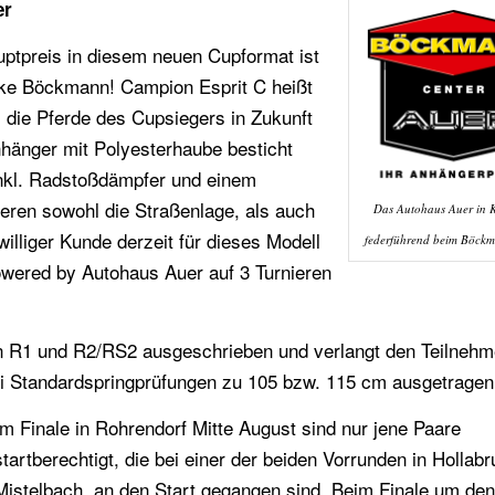
er
ptpreis in diesem neuen Cupformat ist
rke Böckmann! Campion Esprit C heißt
die Pferde des Cupsiegers in Zukunft
hänger mit Polyesterhaube besticht
nkl. Radstoßdämpfer und einem
ieren sowohl die Straßenlage, als auch
Das Autohaus Auer in K
williger Kunde derzeit für dieses Modell
federführend beim Böck
wered by Autohaus Auer auf 3 Turnieren
sen R1 und R2/RS2 ausgeschrieben und verlangt den Teilnehm
ei Standardspringprüfungen zu 105 bzw. 115 cm ausgetragen
Im Finale in Rohrendorf Mitte August sind nur jene Paare
startberechtigt, die bei einer der beiden Vorrunden in Hollab
Mistelbach, an den Start gegangen sind. Beim Finale um de