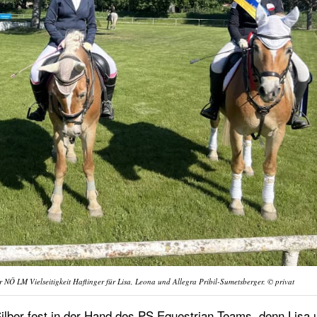
r NÖ LM Vielseitigkeit Haflinger für Lisa, Leona und Allegra Pribil-Sumetsberger. © privat
ilber fest in der Hand des PS Equestrian Teams, denn Lisa 