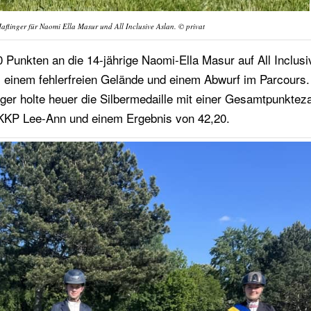
 Haflinger für Naomi Ella Masur und All Inclusive Aslan. © privat
0 Punkten an die 14-jährige Naomi-Ella Masur auf All Inclusi
 einem fehlerfreien Gelände und einem Abwurf im Parcours.
er holte heuer die Silbermedaille mit einer Gesamtpunktez
 HKKP Lee-Ann und einem Ergebnis von 42,20.