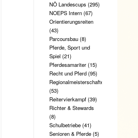
NÖ Landescups
(295)
NOEPS Intern
(67)
Orientierungsreiten
(43)
Parcoursbau
(8)
Pferde, Sport und
Spiel
(21)
Pferdesamariter
(15)
Recht und Pferd
(95)
Regionalmeisterschaften
(53)
Reitervierkampf
(39)
Richter & Stewards
(8)
Schulbetriebe
(41)
Senioren & Pferde
(5)