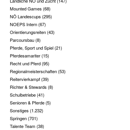
Ländliche NÖ und Zucht
(147)
Mounted Games
(68)
NÖ Landescups
(295)
NOEPS Intern
(67)
Orientierungsreiten
(43)
Parcoursbau
(8)
Pferde, Sport und Spiel
(21)
Pferdesamariter
(15)
Recht und Pferd
(95)
Regionalmeisterschaften
(53)
Reitervierkampf
(39)
Richter & Stewards
(8)
Schulbetriebe
(41)
Senioren & Pferde
(5)
Sonstiges
(1.232)
Springen
(701)
Talente Team
(38)