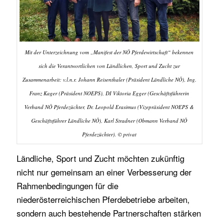
Mit der Unterzeichnung vom „Manifest der NÖ Pferdewirtschaft“ bekennen
sich die Verantwortlichen von Ländlichen, Sport und Zucht zur
Zusammenarbeit: v.l.n.r. Johann Reisenthaler (Präsident Ländliche NÖ), Ing.
Franz Kager (Präsident NOEPS), DI Viktoria Egger (Geschäftsführerin
Verband NÖ Pferdezüchter, Dr. Leopold Erasimus (Vizepräsident NOEPS &
Geschäftsführer Ländliche NÖ), Karl Stradner (Obmann Verband NÖ
Pferdezüchter). © privat
Ländliche, Sport und Zucht möchten zukünftig
nicht nur gemeinsam an einer Verbesserung der
Rahmenbedingungen für die
niederösterreichischen Pferdebetriebe arbeiten,
sondern auch bestehende Partnerschaften stärken