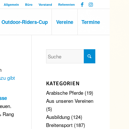
Allgemein
Büro
Vorstand
Referenten
Outdoor-Riders-Cup
Vereine
Termine
n
azu gibt
KATEGORIEN
Arabische Pferde
(19)
sse
Aus unseren Vereinen
reuen.
(5)
5% Rang
Ausbildung
(124)
Breitensport
(187)