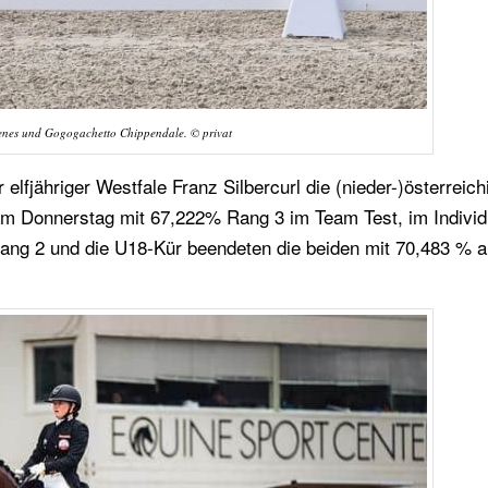
enes und Gogogachetto Chippendale. © privat
 elfjähriger Westfale Franz Silbercurl die (nieder-)österreic
am Donnerstag mit 67,222% Rang 3 im Team Test, im Individ
rang 2 und die U18-Kür beendeten die beiden mit 70,483 % a