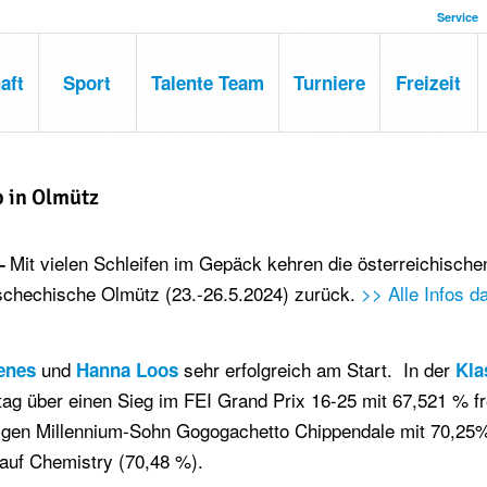
Service
aft
Sport
Talente Team
Turniere
Freizeit
 in Olmütz
Mit vielen Schleifen im Gepäck kehren die österreichische
 –
 tschechische Olmütz (23.-26.5.2024) zurück.
>> Alle Infos d
und
sehr erfolgreich am Start. In der
enes
Hanna Loos
Kla
ag über einen Sieg im FEI Grand Prix 16-25 mit 67,521 % f
ährigen Millennium-Sohn Gogogachetto Chippendale mit 70,2
 auf Chemistry (70,48 %).