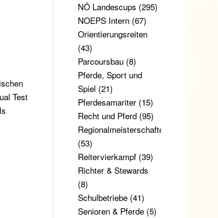
NÖ Landescups
(295)
NOEPS Intern
(67)
Orientierungsreiten
(43)
Parcoursbau
(8)
Pferde, Sport und
hischen
Spiel
(21)
ual Test
Pferdesamariter
(15)
ls
Recht und Pferd
(95)
Regionalmeisterschaften
(53)
Reitervierkampf
(39)
Richter & Stewards
(8)
Schulbetriebe
(41)
Senioren & Pferde
(5)