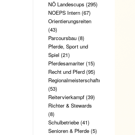
NÖ Landescups
(295)
NOEPS Intern
(67)
Orientierungsreiten
(43)
Parcoursbau
(8)
Pferde, Sport und
Spiel
(21)
Pferdesamariter
(15)
Recht und Pferd
(95)
Regionalmeisterschaften
(53)
Reitervierkampf
(39)
Richter & Stewards
(8)
Schulbetriebe
(41)
Senioren & Pferde
(5)