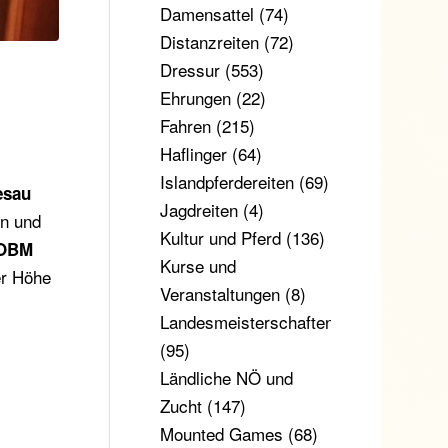
Damensattel
(74)
Distanzreiten
(72)
Dressur
(553)
Ehrungen
(22)
Fahren
(215)
Haflinger
(64)
Islandpferdereiten
(69)
esau
Jagdreiten
(4)
en und
Kultur und Pferd
(136)
OBM
Kurse und
er Höhe
Veranstaltungen
(8)
Landesmeisterschaften
(95)
Ländliche NÖ und
Zucht
(147)
Mounted Games
(68)