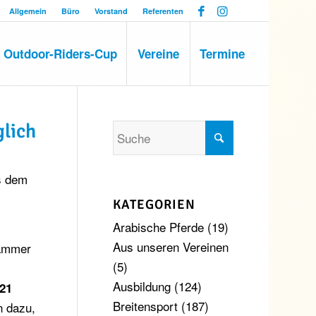
Allgemein
Büro
Vorstand
Referenten
Outdoor-Riders-Cup
Vereine
Termine
glich
 dem
KATEGORIEN
Arabische Pferde
(19)
Aus unseren Vereinen
kammer
(5)
Ausbildung
(124)
021
Breitensport
(187)
n dazu,