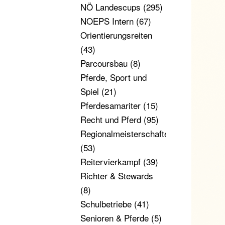
NÖ Landescups
(295)
NOEPS Intern
(67)
Orientierungsreiten
(43)
Parcoursbau
(8)
Pferde, Sport und
Spiel
(21)
Pferdesamariter
(15)
Recht und Pferd
(95)
Regionalmeisterschaften
(53)
Reitervierkampf
(39)
Richter & Stewards
(8)
Schulbetriebe
(41)
Senioren & Pferde
(5)