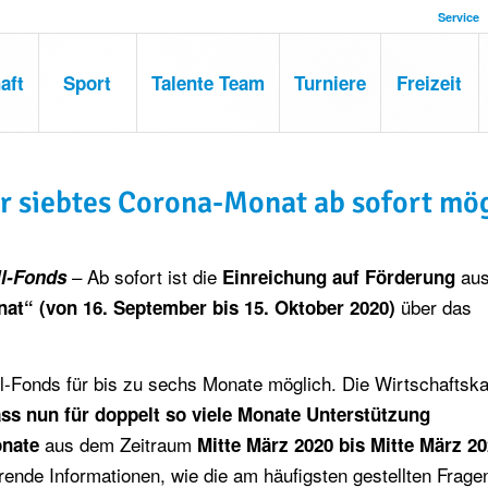
Service
aft
Sport
Talente Team
Turniere
Freizeit
ür siebtes Corona-Monat ab sofort mö
– Ab sofort ist die
aus
ll-Fonds
Einreichung auf Förderung
über das
nat“
(von 16. September bis 15. Oktober 2020)
ll-Fonds für bis zu sechs Monate möglich. Die Wirtschafts
dass nun
für doppelt so viele Monate Unterstützung
aus dem Zeitraum
onate
Mitte März 2020 bis Mitte März 2
rende Informationen, wie die am häufigsten gestellten Frage