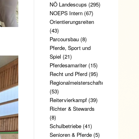
NÖ Landescups
(295)
NOEPS Intern
(67)
Orientierungsreiten
(43)
Parcoursbau
(8)
Pferde, Sport und
Spiel
(21)
Pferdesamariter
(15)
Recht und Pferd
(95)
Regionalmeisterschaften
(53)
Reitervierkampf
(39)
Richter & Stewards
(8)
Schulbetriebe
(41)
Senioren & Pferde
(5)