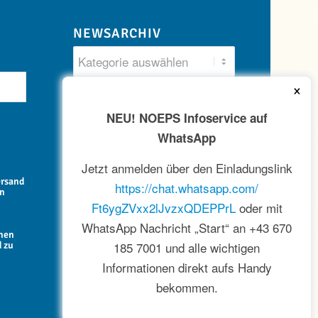
NEWSARCHIV
×
NEU! NOEPS Infoservice auf
WhatsApp
Jetzt anmelden über den Einladungslink
ersand
https://chat.whatsapp.com/
en
Ft6ygZVxx2lJvzxQDEPPrL
oder mit
WhatsApp Nachricht „Start“ an +43 670
onen
185 7001 und alle wichtigen
d zu
Informationen direkt aufs Handy
bekommen.