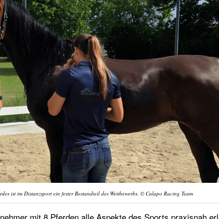
ferdes ist im Distanzsport ein fester Bestandteil des Wettbewerbs. © Calapo Racing Team
lnehmer mit 8 Pferden alle Aspekte des Sports praxisnah er