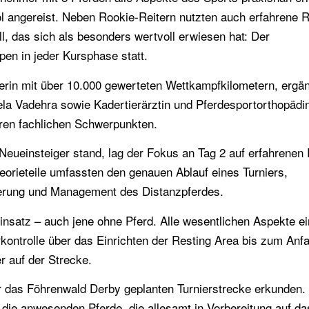
l angereist. Neben Rookie-Reitern nutzten auch erfahrene R
, das sich als besonders wertvoll erwiesen hat: Der
en in jeder Kursphase statt.
in mit über 10.000 gewerteten Wettkampfkilometern, ergä
ela Vadehra sowie Kadertierärztin und Pferdesportorthopädi
ren fachlichen Schwerpunkten.
ueinsteiger stand, lag der Fokus an Tag 2 auf erfahrenen 
heorieteile umfassten den genauen Ablauf eines Turniers,
terung und Management des Distanzpferdes.
Einsatz – auch jene ohne Pferd. Alle wesentlichen Aspekte e
kontrolle über das Einrichten der Resting Area bis zum Anf
r auf der Strecke.
für das Föhrenwald Derby geplanten Turnierstrecke erkunden.
ie anwesenden Pferde, die allesamt in Vorbereitung auf da