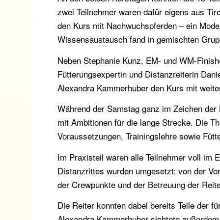
zwei Teilnehmer waren dafür eigens aus Tiro
den Kurs mit Nachwuchspferden – ein Modell
Wissensaustausch fand in gemischten Grupp
Neben Stephanie Kunz, EM- und WM-Finisher
Fütterungsexpertin und Distanzreiterin Dani
Alexandra Kammerhuber den Kurs mit weite
Während der Samstag ganz im Zeichen der Ne
mit Ambitionen für die lange Strecke. Die T
Voraussetzungen, Trainingslehre sowie Füt
Im Praxisteil waren alle Teilnehmer voll im 
Distanzrittes wurden umgesetzt: von der Vor
der Crewpunkte und der Betreuung der Reite
Die Reiter konnten dabei bereits Teile der 
Alexandra Kammerhuber sichtete außerdem d