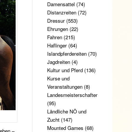
Damensattel
(74)
Distanzreiten
(72)
Dressur
(553)
Ehrungen
(22)
Fahren
(215)
Haflinger
(64)
Islandpferdereiten
(70)
Jagdreiten
(4)
Kultur und Pferd
(136)
Kurse und
Veranstaltungen
(8)
Landesmeisterschaften
(95)
Ländliche NÖ und
Zucht
(147)
Mounted Games
(68)
leben –