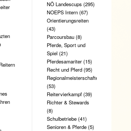
NÖ Landescups
(295)
eiter
NOEPS Intern
(67)
Orientierungsreiten
(43)
nzten
Parcoursbau
(8)
n
Pferde, Sport und
Spiel
(21)
Pferdesamariter
(15)
Reitern
Recht und Pferd
(95)
Regionalmeisterschaften
(53)
ines
Reitervierkampf
(39)
ahren
Richter & Stewards
(8)
Schulbetriebe
(41)
Senioren & Pferde
(5)
s