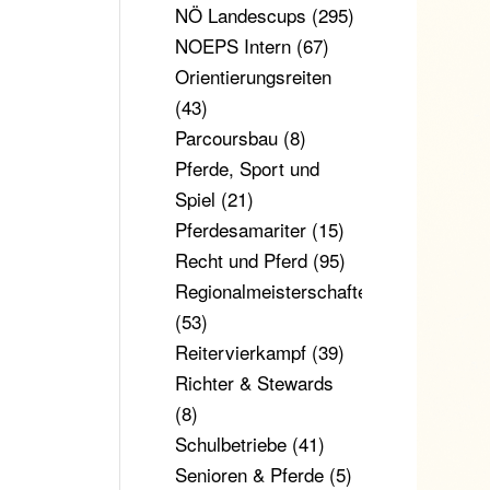
NÖ Landescups
(295)
NOEPS Intern
(67)
Orientierungsreiten
(43)
Parcoursbau
(8)
Pferde, Sport und
Spiel
(21)
Pferdesamariter
(15)
Recht und Pferd
(95)
Regionalmeisterschaften
(53)
Reitervierkampf
(39)
Richter & Stewards
(8)
Schulbetriebe
(41)
Senioren & Pferde
(5)