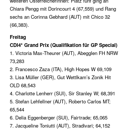
weiteren Österreicherinnen: Platz fünf ging an
Chiara Pengg mit Dorincourt 4 (67,559) und Rang
sechs an Corinna Gebhard (AUT) mit Chico 32
(66,383).
Freitag
CDI4* Grand Prix (Qualifikation für GP Special)
1. Victoria Max-Theurer (AUT), Abegglen FH NRW
73,283
2. Francesco Zaza (ITA), High Hopes W 69,109
3. Lisa Müller (GER), Gut Wettlkam’s Zonik Hit
OLD 68,543
4. Charlotte Lenherr (SUI), Sir Stanley W; 68,391
5. Stefan Lehfellner (AUT), Roberto Carlos MT;
65,544
6. Delia Eggenberger (SUI), Fairtrade; 65,065
7. Jacqueline Toniutti (AUT), Stradivari; 64,152