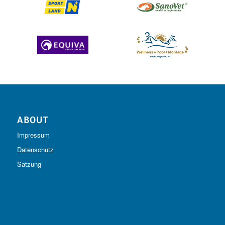
ABOUT
Impressum
Datenschutz
Satzung