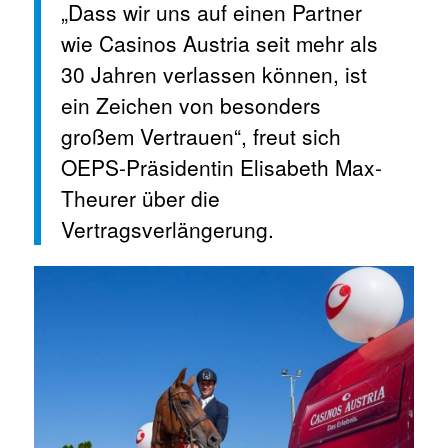
„Dass wir uns auf einen Partner
wie Casinos Austria seit mehr als
30 Jahren verlassen können, ist
ein Zeichen von besonders
großem Vertrauen“, freut sich
OEPS-Präsidentin Elisabeth Max-
Theurer über die
Vertragsverlängerung.