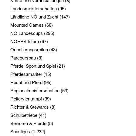
Kurse und Veranstaltungen
(8)
Landesmeisterschaften
(95)
Ländliche NÖ und Zucht
(147)
Mounted Games
(68)
NÖ Landescups
(295)
NOEPS Intern
(67)
Orientierungsreiten
(43)
Parcoursbau
(8)
Pferde, Sport und Spiel
(21)
Pferdesamariter
(15)
Recht und Pferd
(95)
Regionalmeisterschaften
(53)
Reitervierkampf
(39)
Richter & Stewards
(8)
Schulbetriebe
(41)
Senioren & Pferde
(5)
Sonstiges
(1.232)