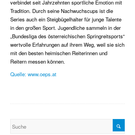
verbindet seit Jahrzehnten sportliche Emotion mit
Tradition. Durch seine Nachwuchscups ist die
Series auch ein Steigbügelhalter für junge Talente
in den großen Sport. Jugendliche sammeln in der
„Bundesliga des österreichischen Springreitsports“
wertvolle Erfahrungen auf ihrem Weg, weil sie sich
mit den besten heimischen Reiterinnen und
Reitern messen können.
Quelle: www.oeps.at