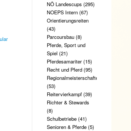
NÖ Landescups
(295)
NOEPS Intern
(67)
Orientierungsreiten
(43)
Parcoursbau
(8)
ular
Pferde, Sport und
Spiel
(21)
Pferdesamariter
(15)
Recht und Pferd
(95)
Regionalmeisterschaften
(53)
Reitervierkampf
(39)
Richter & Stewards
(8)
Schulbetriebe
(41)
Senioren & Pferde
(5)