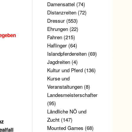
Damensattel
(74)
Distanzreiten
(72)
Dressur
(553)
Ehrungen
(22)
gegeben
Fahren
(215)
Haflinger
(64)
Islandpferdereiten
(69)
Jagdreiten
(4)
Kultur und Pferd
(136)
Kurse und
Veranstaltungen
(8)
Landesmeisterschaften
(95)
Ländliche NÖ und
Zucht
(147)
nz
Mounted Games
(68)
alfall