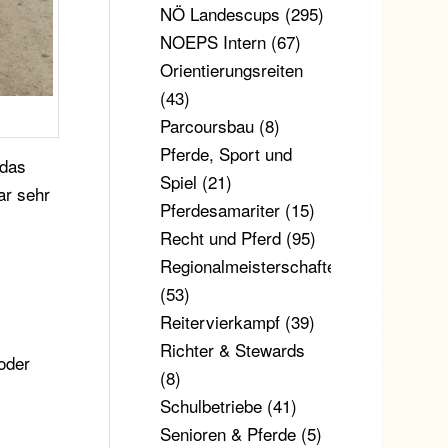
NÖ Landescups
(295)
NOEPS Intern
(67)
Orientierungsreiten
(43)
Parcoursbau
(8)
Pferde, Sport und
 das
Spiel
(21)
ar sehr
Pferdesamariter
(15)
Recht und Pferd
(95)
Regionalmeisterschaften
(53)
Reitervierkampf
(39)
Richter & Stewards
oder
(8)
Schulbetriebe
(41)
Senioren & Pferde
(5)