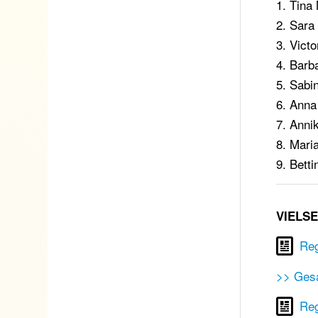
1. Tina
2. Sara
3. Vict
4. Barb
5. Sabi
6. Anna
7. Anni
8. Mari
9. Bett
VIELSE
Reg
>> Ges
Reg