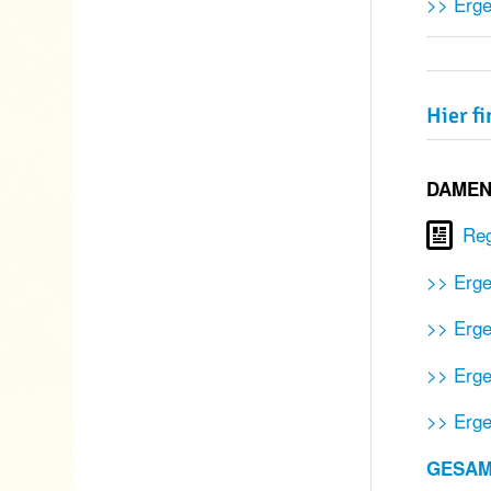
>> Erg
Hier f
DAMEN
Reg
>> Erge
>> Erg
>> Erge
>> Erge
GESAM