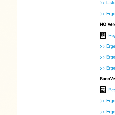
>> List
>> Erg
NÖ Ver
Re
>> Erge
>> Erge
>> Erg
SanoVe
Re
>> Erge
>> Erge