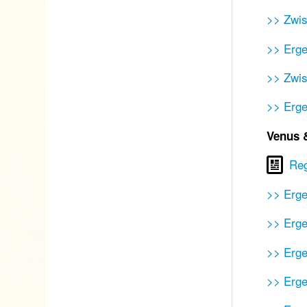
>> Zwis
>> Erge
>> Zwis
>> Erg
Venus 
Re
>> Erge
>> Erge
>> Erge
>> Erge