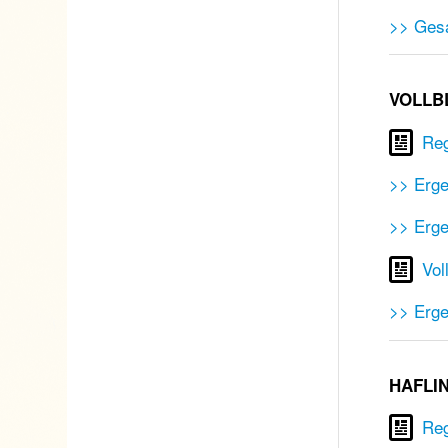
>> Gesa
VOLLB
Reg
>> Erge
>> Erge
Vol
>> Erge
HAFLI
Reg