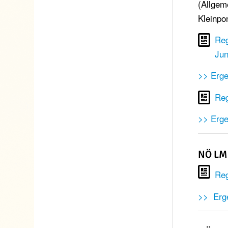
(Allgem
Kleinpo
Reg
Jun
>> Erge
Reg
>> Erg
NÖ LM 
Reg
>> Erge