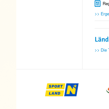
Reg
>> Erge
Länd
>> Die 