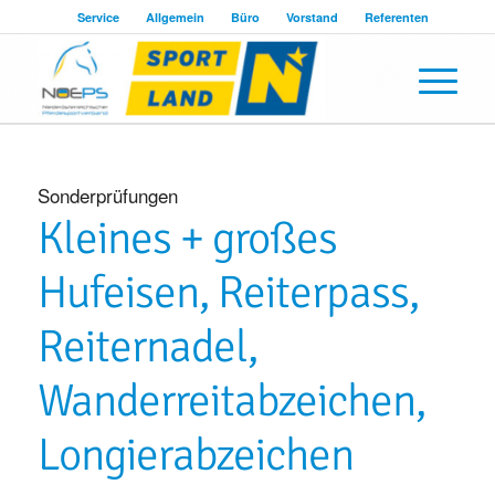
Service
Allgemein
Büro
Vorstand
Referenten
Sonderprüfungen
Kleines + großes
Hufeisen, Reiterpass,
Reiternadel,
Wanderreitabzeichen,
Longierabzeichen