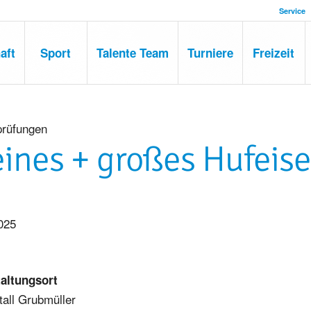
Service
aft
Sport
Talente Team
Turniere
Freizeit
prüfungen
eines + großes Hufeis
025
altungsort
tall Grubmüller