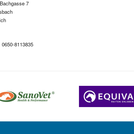
 Bachgasse 7
lsbach
ich
: 0650-8113835