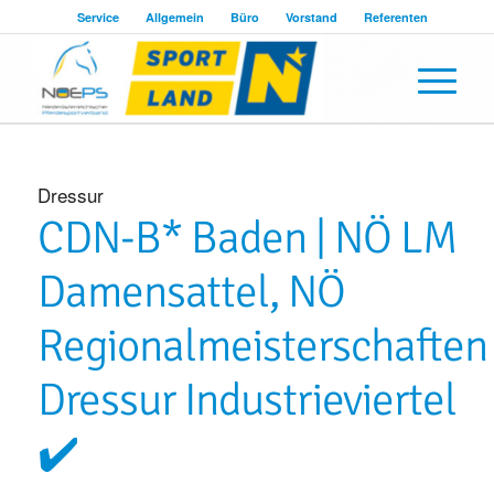
Service
Allgemein
Büro
Vorstand
Referenten
Dressur
CDN-B* Baden | NÖ LM
Damensattel, NÖ
Regionalmeisterschaften
Dressur Industrieviertel
✔️