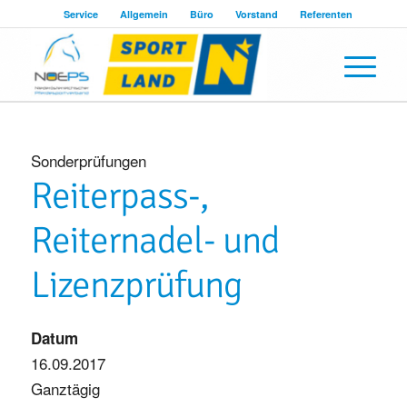
Service
Allgemein
Büro
Vorstand
Referenten
Sonderprüfungen
Reiterpass-,
Reiternadel- und
Lizenzprüfung
Datum
16.09.2017
Ganztägig