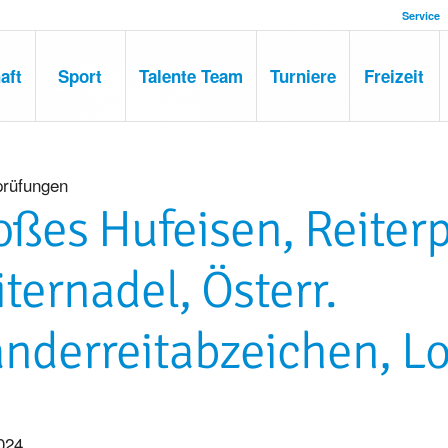
Service
aft
Sport
Talente Team
Turniere
Freizeit
prüfungen
oßes Hufeisen, Reiterp
iternadel, Österr.
nderreitabzeichen, L
024