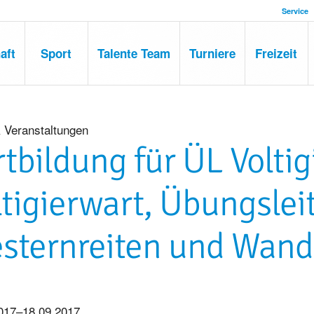
Service
aft
Sport
Talente Team
Turniere
Freizeit
 Veranstaltungen
rtbildung für ÜL Voltig
ltigierwart, Übungslei
sternreiten und Wande
017–18.09.2017