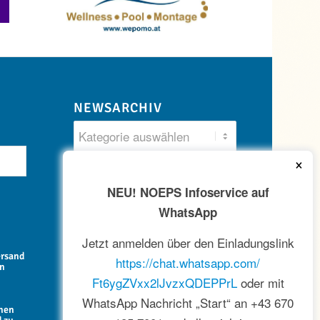
NEWSARCHIV
×
NEU! NOEPS Infoservice auf
WhatsApp
Jetzt anmelden über den Einladungslink
ersand
https://chat.whatsapp.com/
en
Ft6ygZVxx2lJvzxQDEPPrL
oder mit
WhatsApp Nachricht „Start“ an +43 670
onen