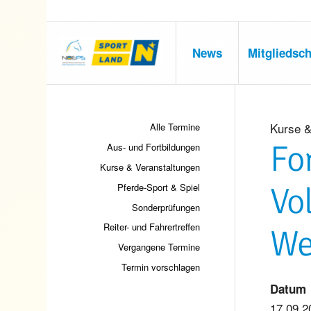
News
Mitgliedsch
Kurse &
Alle Termine
Fo
Aus- und Fortbildungen
Kurse & Veranstaltungen
Vo
Pferde-Sport & Spiel
Sonderprüfungen
Reiter- und Fahrertreffen
We
Vergangene Termine
Termin vorschlagen
Datum
17.09.2