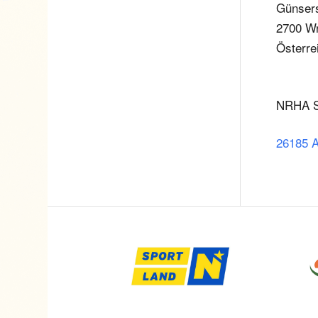
Günsers
2700 Wr
Österre
NRHA 
26185 