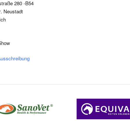
traße 280 -B54
. Neustadt
ich
Show
Ausschreibung