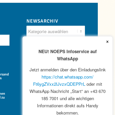
NEWSARCHIV
×
NEU! NOEPS Infoservice auf
WhatsApp
Jetzt anmelden über den Einladungslink
ersand
https://chat.whatsapp.com/
en
Ft6ygZVxx2lJvzxQDEPPrL
oder mit
WhatsApp Nachricht „Start“ an +43 670
onen
185 7001 und alle wichtigen
d zu
Informationen direkt aufs Handy
bekommen.