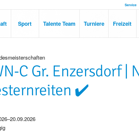
Service
aft
Sport
Talente Team
Turniere
Freizeit
desmeisterschaften
N-C Gr. Enzersdorf |
sternreiten ✔️
026–20.09.2026
gig