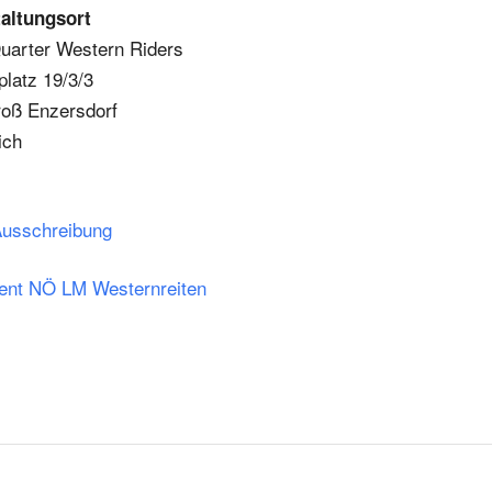
altungsort
arter Western Riders
platz 19/3/3
oß Enzersdorf
ich
Ausschreibung
ent NÖ LM Westernreiten