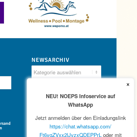
NEWSARCHIV
×
NEU! NOEPS Infoservice auf
WhatsApp
Jetzt anmelden über den Einladungslink
ersand
https://chat.whatsapp.com/
en
Ft6ygZVxx2lJvzxQDEPPrL
oder mit