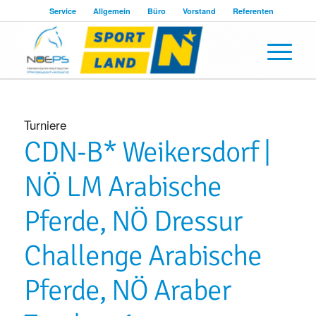
Service
Allgemein
Büro
Vorstand
Referenten
Turniere
CDN-B* Weikersdorf |
NÖ LM Arabische
Pferde, NÖ Dressur
Challenge Arabische
Pferde, NÖ Araber