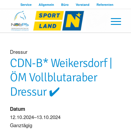
Service
Allgemein
Büro
Vorstand
Referenten
Dressur
CDN-B* Weikersdorf |
ÖM Vollblutaraber
Dressur ✔️
Datum
12.10.2024–13.10.2024
Ganztägig