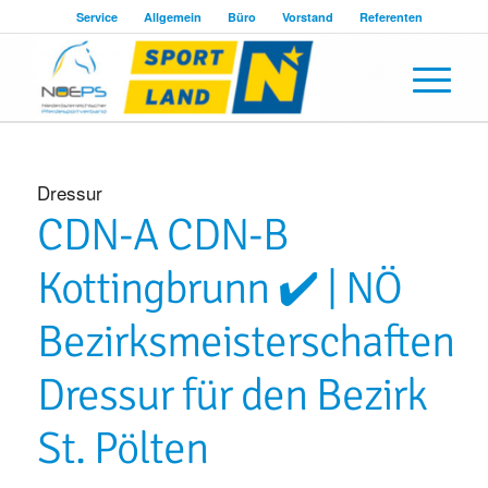
Service
Allgemein
Büro
Vorstand
Referenten
Dressur
CDN-A CDN-B
Kottingbrunn ✔️ | NÖ
Bezirksmeisterschaften
Dressur für den Bezirk
St. Pölten