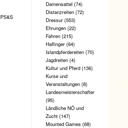
Damensattel
(74)
Distanzreiten
(72)
n PS&S
Dressur
(553)
Ehrungen
(22)
Fahren
(215)
Haflinger
(64)
Islandpferdereiten
(70)
Jagdreiten
(4)
Kultur und Pferd
(136)
Kurse und
Veranstaltungen
(8)
Landesmeisterschaften
(95)
Ländliche NÖ und
Zucht
(147)
Mounted Games
(68)