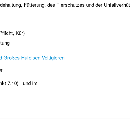
dehaltung, Fütterung, des Tierschutzes und der Unfallverhü
flicht, Kür)
stung
d Großes Hufeisen Voltigieren
er
unkt 7.10) und im