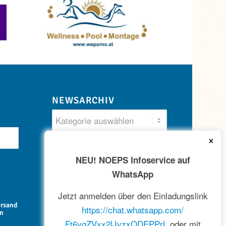
NEWSARCHIV
×
NEU! NOEPS Infoservice auf
WhatsApp
Jetzt anmelden über den Einladungslink
ersand
https://chat.whatsapp.com/
en
Ft6ygZVxx2lJvzxQDEPPrL
oder mit