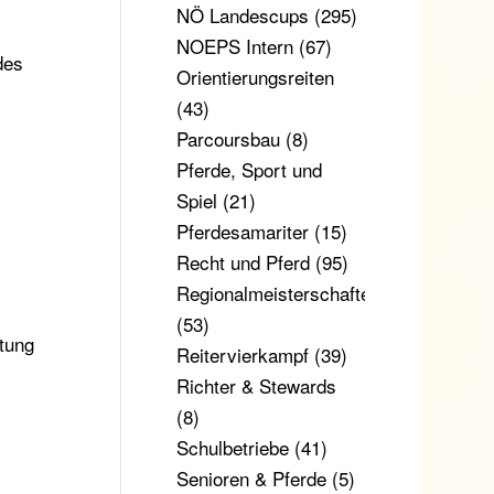
NÖ Landescups
(295)
NOEPS Intern
(67)
des
Orientierungsreiten
(43)
Parcoursbau
(8)
Pferde, Sport und
Spiel
(21)
Pferdesamariter
(15)
Recht und Pferd
(95)
Regionalmeisterschaften
(53)
ütung
Reitervierkampf
(39)
Richter & Stewards
(8)
Schulbetriebe
(41)
Senioren & Pferde
(5)