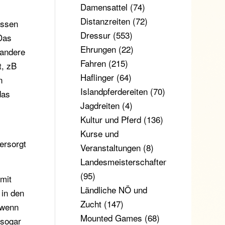
Damensattel
(74)
Distanzreiten
(72)
essen
Dressur
(553)
Das
Ehrungen
(22)
 andere
Fahren
(215)
t, zB
Haflinger
(64)
n
Islandpferdereiten
(70)
das
Jagdreiten
(4)
Kultur und Pferd
(136)
Kurse und
ersorgt
Veranstaltungen
(8)
Landesmeisterschaften
(95)
 mit
Ländliche NÖ und
 in den
Zucht
(147)
 wenn
Mounted Games
(68)
 sogar