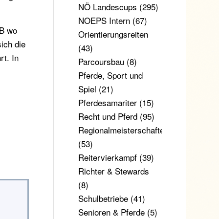
NÖ Landescups
(295)
NOEPS Intern
(67)
zB wo
Orientierungsreiten
ich die
(43)
rt. In
Parcoursbau
(8)
Pferde, Sport und
Spiel
(21)
Pferdesamariter
(15)
Recht und Pferd
(95)
Regionalmeisterschaften
(53)
Reitervierkampf
(39)
Richter & Stewards
(8)
Schulbetriebe
(41)
Senioren & Pferde
(5)