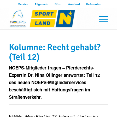
Service
Allgemein
Büro
Vorstand
Referenten
Kolumne: Recht gehabt?
(Teil 12)
NOEPS-Mitglieder fragen – Pferderechts-
Expertin Dr. Nina Ollinger antwortet: Teil 12
des neuen NOEPS-Mitgliederservices
beschäftigt sich mit Haftungsfragen im
Straßenverkehr.
Frage:
„Mein Kind ist 13 Jahre alt. Darf es im